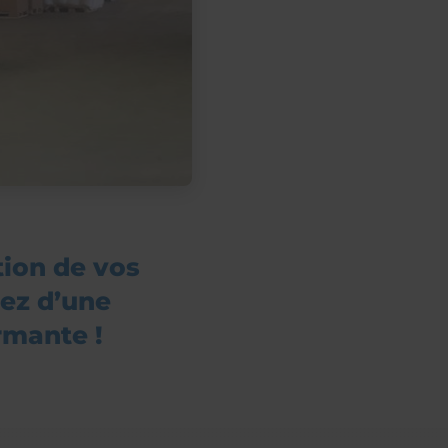
tion de vos
ez d’une
rmante !