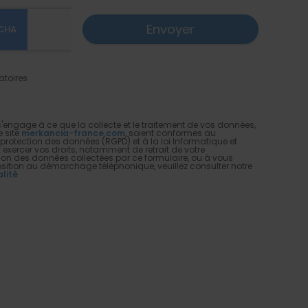
atoires
ngage à ce que la collecte et le traitement de vos données,
e site
merkancia-france.com
, soient conformes au
protection des données (RGPD) et à la loi Informatique et
t exercer vos droits, notamment de retrait de votre
tion des données collectées par ce formulaire, ou à vous
pposition au démarchage téléphonique, veuillez consulter notre
alité